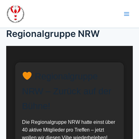
Zum
Inhalt
springen
Regionalgruppe NRW
Regionalgruppe
NRW – Zurück auf der
Bühne!
Die Regionalgruppe NRW hatte einst über
40 aktive Mitglieder pro Treffen – jetzt
wollen wir diesen Vibe wiederbeleben!